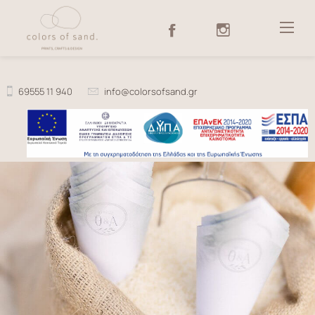
Skip
to
content
69555 11 940
info@colorsofsand.gr