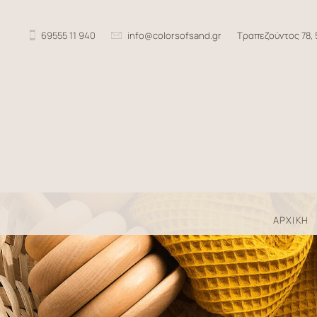
Skip
to
69555 11 940
info@colorsofsand.gr
Τραπεζούντος 78, 
content
ΑΡΧΙΚΗ